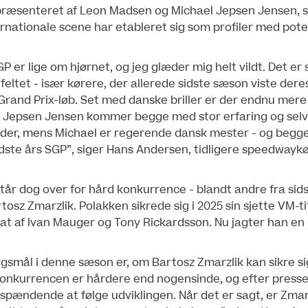
epræsenteret af Leon Madsen og Michael Jepsen Jensen, 
ernationale scene har etableret sig som profiler med poten
 er lige om hjørnet, og jeg glæder mig helt vildt. Det e
i feltet - især kørere, der allerede sidste sæson viste der
Grand Prix-løb. Set med danske briller er der endnu mere 
Jepsen Jensen kommer begge med stor erfaring og selvti
der, mens Michael er regerende dansk mester - og begg
idste års SGP”, siger Hans Andersen, tidligere speedwayk
tår dog over for hård konkurrence - blandt andre fra sids
sz Zmarzlik. Polakken sikrede sig i 2025 sin sjette VM-t
t af Ivan Mauger og Tony Rickardsson. Nu jagter han en 
rgsmål i denne sæson er, om Bartosz Zmarzlik kan sikre si
Konkurrencen er hårdere end nogensinde, og efter presse
t spændende at følge udviklingen. Når det er sagt, er Zm