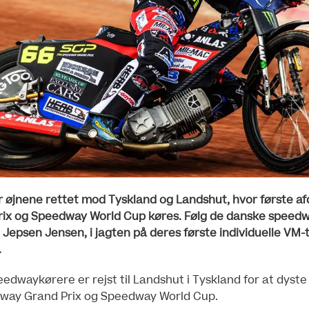
 øjnene rettet mod Tyskland og Landshut, hvor første afd
ix og Speedway World Cup køres. Følg de danske speedw
epsen Jensen, i jagten på deres første individuelle VM-ti
.
dwaykørere er rejst til Landshut i Tyskland for at dyste 
dway Grand Prix og Speedway World Cup.