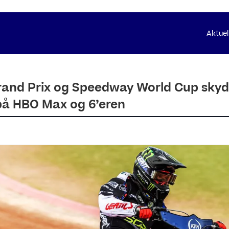
Aktue
nd Prix og Speedway World Cup skyde
å HBO Max og 6’eren