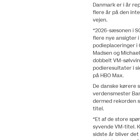
Danmark er i år r
flere år på den int
vejen.
“2026-sæsonen i SGP
flere nye ansigter 
podieplaceringer i 
Madsen og Michael 
dobbelt VM-sølvvin
podieresultater i s
på HBO Max.
De danske kørere s
verdensmester Barto
dermed rekorden sa
titel.
“Et af de store spø
syvende VM-titel. 
sidste år bliver de