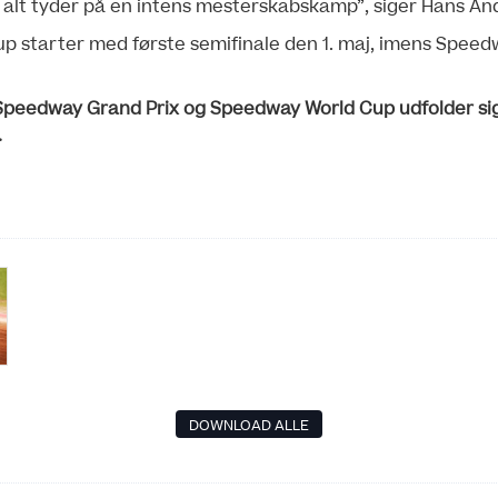
så alt tyder på en intens mesterskabskamp”, siger Hans A
 starter med første semifinale den 1. maj, imens Speed
Speedway Grand Prix og Speedway World Cup udfolder sig
.
DOWNLOAD ALLE