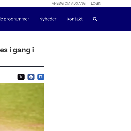
ANSØG OM ADGANG
LOGIN
lle programmer
Nyheder
Kontakt
s i gang i