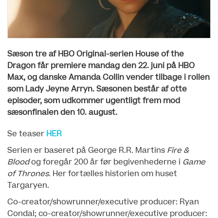
Sæson tre af HBO Original-serien House of the
Dragon får premiere mandag den 22. juni på HBO
Max, og d
anske Amanda Collin vender tilbage i rollen
som Lady Jeyne Arryn.
Sæsonen består af otte
episoder, som udkommer ugentligt frem mod
sæsonfinalen den 10. august.
Se teaser
HER
Serien er baseret på George R.R. Martins
Fire &
Blood
og foregår 200 år før begivenhederne i
Game
of Thrones
. Her fortælles historien om huset
Targaryen.
Co-creator/showrunner/executive producer: Ryan
Condal; co-creator/showrunner/executive producer: