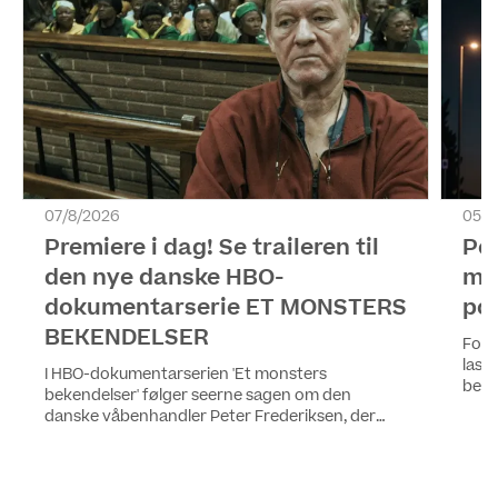
07/8/2026
05/8
Premiere i dag! Se traileren til
Pol
den nye danske HBO-
me
dokumentarserie ET MONSTERS
pol
BEKENDELSER
For 
last
I HBO-dokumentarserien 'Et monsters
begge
bekendelser' følger seerne sagen om den
på K
danske våbenhandler Peter Frederiksen, der
seer
blev dømt for drab, voldtægt og en lang række
blan
grove forbrydelser i Sydafrika. Alle fire episoder
af serien kan ses fra i dag på HBO Max.