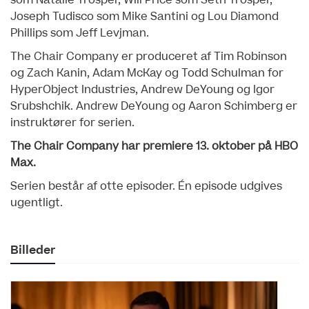
som Natalie Trosper, Will Price som Seth Trosper,
Joseph Tudisco som Mike Santini og Lou Diamond
Phillips som Jeff Levjman.
The Chair Company er produceret af Tim Robinson
og Zach Kanin, Adam McKay og Todd Schulman for
HyperObject Industries, Andrew DeYoung og Igor
Srubshchik. Andrew DeYoung og Aaron Schimberg er
instruktører for serien.
The Chair Company har premiere 13. oktober på HBO
Max.
Serien består af otte episoder. Én episode udgives
ugentligt.
Billeder