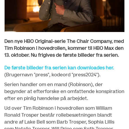
Den nye HBO Original-serie The Chair Company, med
Tim Robinson i hovedrollen, kommer til HBO Max den
13. oktober. Nu frigives de første billeder fra serien.
De første billeder fra serien kan downloades her.
(Brugernavn "press", kodeord "press2024").
Serien handler om en mand (Robinson), der
begynder at efterforske en omfattende konspiration
efter en pinlig hændelse på arbejdet.
Ud over Tim Robinson i hovedrollen som William
Ronald Trosper består rollebesætningen blandt
andre af Lake Bell som Barb Trosper, Sophia Lillis