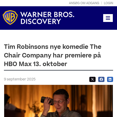
ANSØG OM ADGANG
LOGIN
Toggle
Tim Robinsons nye komedie The
Chair Company har premiere på
HBO Max 13. oktober
9 september 2025