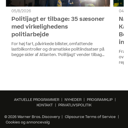
05/8/2026
04/8
Politijagt er tilbage: 35 sæsoner
Når
med virkelighedens
Ka
politiarbejde
Be
in
For høj fart, påvirkede bilister, omfattende
lastbilkontroller og dramatiske politiindsatser på
Fra 
begge sider af Atlanten. 'Politijagt' vender tilbage
over
på Kanal 5 og HBO Max med sin 35. sæson, hvor
repor
seerne igen kommer helt tæt hverdagen hos
arbe
blandt andre Kasper, Bahaa, Jan, Fie og Sabrina.
hænd
ress
på K
AKTUELLE PROGRAMMER
|
NYHEDER
|
PROGRAMKLIP
|
KONTAKT
|
PRIVATLIVSPOLITIK
© 2026 Warner Bros. Discovery |
Clipsource Terms of Service
|
Cookies og annoncevalg