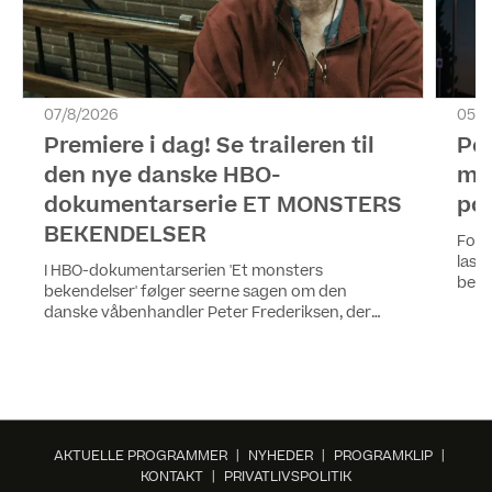
07/8/2026
05/8
Premiere i dag! Se traileren til
Pol
den nye danske HBO-
me
dokumentarserie ET MONSTERS
pol
BEKENDELSER
For 
last
I HBO-dokumentarserien 'Et monsters
begge
bekendelser' følger seerne sagen om den
på K
danske våbenhandler Peter Frederiksen, der
seer
blev dømt for drab, voldtægt og en lang række
blan
grove forbrydelser i Sydafrika. Alle fire episoder
af serien kan ses fra i dag på HBO Max.
AKTUELLE PROGRAMMER
|
NYHEDER
|
PROGRAMKLIP
|
KONTAKT
|
PRIVATLIVSPOLITIK