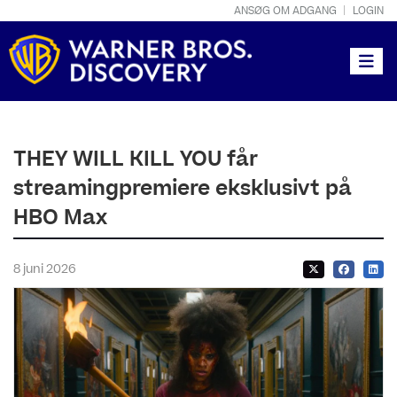
ANSØG OM ADGANG
LOGIN
Toggle
THEY WILL KILL YOU får
streamingpremiere eksklusivt på
HBO Max
8 juni 2026