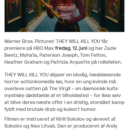
Warner Bros. Pictures’ THEY WILL KILL YOU får
premiere på HBO Max
fredag
,
12. juni
og har Zazie
Beetz, Myha’la, Paterson Joseph, Tom Felton,
Heather Graham og Patricia Arquette på rollelisten.
THEY WILL KILL YOU slipper en blodig, hæsblæsende
horror-actionkomedie løs, hvor en ung kvinde må
overleve natten på The Virgil – en dæmonisk kults
mystiske dødsfælde af et tilholdssted – for ikke selv
at blive deres næste offer i en dristig, storslået kamp
fyldt med brutale drab og kulsort humor.
Filmen er instrueret af Kirill Sokolov og skrevet af
Sokolov og Alex Litvak. Den er produceret af Andy