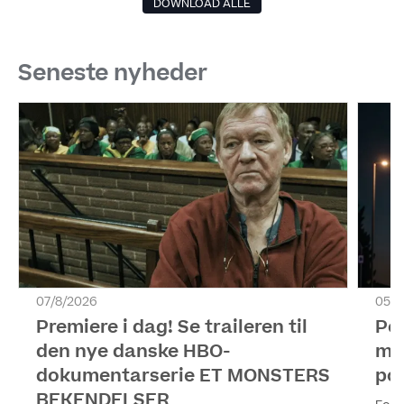
DOWNLOAD ALLE
Seneste nyheder
07/8/2026
05/8
Premiere i dag! Se traileren til
Pol
den nye danske HBO-
me
dokumentarserie ET MONSTERS
pol
BEKENDELSER