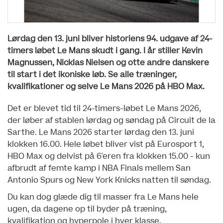
Lørdag den 13. juni bliver historiens 94. udgave af 24-
timers løbet Le Mans skudt i gang.
I år stiller Kevin
Magnussen, Nicklas Nielsen og otte andre danskere
til start i det ikoniske løb. Se alle træninger,
kvalifikationer og selve Le Mans 2026 på HBO Max.
Det er blevet tid til 24-timers-løbet Le Mans 2026,
der løber af stablen lørdag og søndag på Circuit de la
Sarthe. Le Mans 2026 starter lørdag den 13. juni
klokken 16.00. Hele løbet bliver vist på Eurosport 1,
HBO Max og delvist på 6'eren fra klokken 15.00 - kun
afbrudt af femte kamp i NBA Finals mellem San
Antonio Spurs og New York Knicks natten til søndag.
Du kan dog glæde dig til masser fra Le Mans hele
ugen, da dagene op til byder på træning,
kvalifikation og hyperpole i hver klasse.