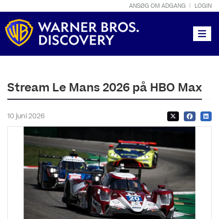
ANSØG OM ADGANG
LOGIN
Toggle
Stream Le Mans 2026 på HBO Max
10 juni 2026