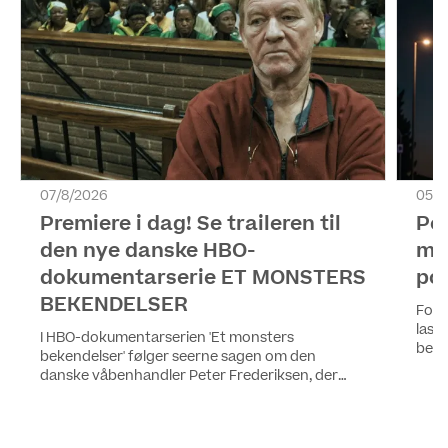
07/8/2026
05/8
Premiere i dag! Se traileren til
Pol
den nye danske HBO-
me
dokumentarserie ET MONSTERS
pol
BEKENDELSER
For 
last
I HBO-dokumentarserien 'Et monsters
begge
bekendelser' følger seerne sagen om den
på K
danske våbenhandler Peter Frederiksen, der
seer
blev dømt for drab, voldtægt og en lang række
blan
grove forbrydelser i Sydafrika. Alle fire episoder
af serien kan ses fra i dag på HBO Max.