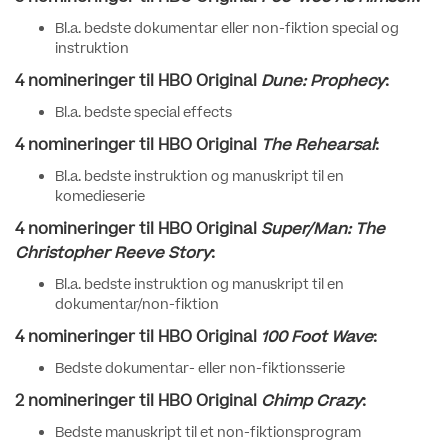
Bl.a. bedste dokumentar eller non-fiktion special og
instruktion
4 nomineringer til HBO Original
Dune: Prophecy
:
Bl.a. bedste special effects
4 nomineringer til HBO Original
The Rehearsal
:
Bl.a. bedste instruktion og manuskript til en
komedieserie
4 nomineringer til HBO Original
Super/Man: The
Christopher Reeve Story
:
Bl.a. bedste instruktion og manuskript til en
dokumentar/non-fiktion
4 nomineringer til HBO Original
100 Foot Wave
:
Bedste dokumentar- eller non-fiktionsserie
2 nomineringer til HBO Original
Chimp Crazy
:
Bedste manuskript til et non-fiktionsprogram