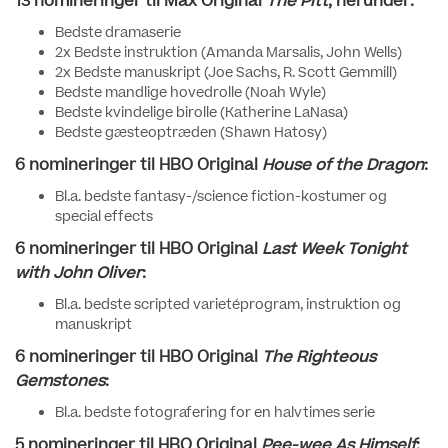
13 nomineringer til Max Original
The Pitt
, herunder:
Bedste dramaserie
2x Bedste instruktion (Amanda Marsalis, John Wells)
2x Bedste manuskript (Joe Sachs, R. Scott Gemmill)
Bedste mandlige hovedrolle (Noah Wyle)
Bedste kvindelige birolle (Katherine LaNasa)
Bedste gæsteoptræden (Shawn Hatosy)
6 nomineringer til HBO Original
House of the Dragon
:
Bl.a. bedste fantasy-/science fiction-kostumer og
special effects
6 nomineringer til HBO Original
Last Week Tonight
with John Oliver
:
Bl.a. bedste scripted varietéprogram, instruktion og
manuskript
6 nomineringer til HBO Original
The Righteous
Gemstones
:
Bl.a. bedste fotografering for en halvtimes serie
5 nomineringer til HBO Original
Pee-wee As Himself
: