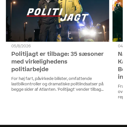
05/8/2026
04/8
Politijagt er tilbage: 35 sæsoner
Når
med virkelighedens
Ka
politiarbejde
Be
in
For høj fart, påvirkede bilister, omfattende
lastbilkontroller og dramatiske politiindsatser på
Fra 
begge sider af Atlanten. 'Politijagt' vender tilbage
over
på Kanal 5 og HBO Max med sin 35. sæson, hvor
repor
seerne igen kommer helt tæt hverdagen hos
arbe
blandt andre Kasper, Bahaa, Jan, Fie og Sabrina.
hænd
ress
på K