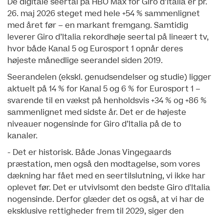
De digitale seertal på HBO Max for Giro d’Italia er pr.
26. maj 2026 steget med hele +54 % sammenlignet
med året før – en markant fremgang. Samtidig
leverer Giro d’Italia rekordhøje seertal på lineært tv,
hvor både Kanal 5 og Eurosport 1 opnår deres
højeste månedlige seerandel siden 2019.
Seerandelen (ekskl. genudsendelser og studie) ligger
aktuelt på 14 % for Kanal 5 og 6 % for Eurosport 1 –
svarende til en vækst på henholdsvis +34 % og +86 %
sammenlignet med sidste år. Det er de højeste
niveauer nogensinde for Giro d’Italia på de to
kanaler.
- Det er historisk. Både Jonas Vingegaards
præstation, men også den modtagelse, som vores
dækning har fået med en seertilslutning, vi ikke har
oplevet før. Det er utvivlsomt den bedste Giro d'Italia
nogensinde. Derfor glæder det os også, at vi har de
eksklusive rettigheder frem til 2029, siger den