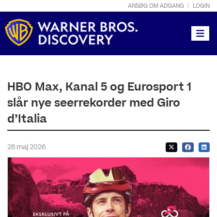
ANSØG OM ADGANG
LOGIN
Toggle
HBO Max, Kanal 5 og Eurosport 1
slår nye seerrekorder med Giro
d’Italia
28 maj 2026