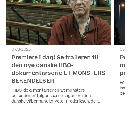
07/8/2026
05/8
Premiere i dag! Se traileren til
Pol
den nye danske HBO-
me
dokumentarserie ET MONSTERS
pol
BEKENDELSER
For 
last
I HBO-dokumentarserien 'Et monsters
begge
bekendelser' følger seerne sagen om den
på K
danske våbenhandler Peter Frederiksen, der
seer
blev dømt for drab, voldtægt og en lang række
blan
grove forbrydelser i Sydafrika. Alle fire episoder
af serien kan ses fra i dag på HBO Max.