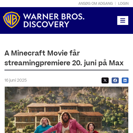
ANSØG OM ADGANG
LOGIN
Toggle
A Minecraft Movie får
streamingpremiere 20. juni på Max
16 juni 2025