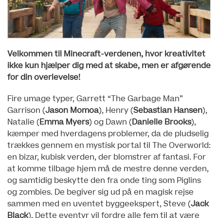
Velkommen til Minecraft-verdenen, hvor kreativitet
ikke kun hjælper dig med at skabe, men er afgørende
for din overlevelse!
Fire umage typer, Garrett “The Garbage Man”
Garrison (
Jason Momoa
), Henry (
Sebastian Hansen
),
Natalie (
Emma Myers
) og Dawn (
Danielle Brooks
),
kæmper med hverdagens problemer, da de pludselig
trækkes gennem en mystisk portal til The Overworld:
en bizar, kubisk verden, der blomstrer af fantasi. For
at komme tilbage hjem må de mestre denne verden,
og samtidig beskytte den fra onde ting som Piglins
og zombies. De begiver sig ud på en magisk rejse
sammen med en uventet byggeekspert, Steve (
Jack
Black
). Dette eventyr vil fordre alle fem til at være