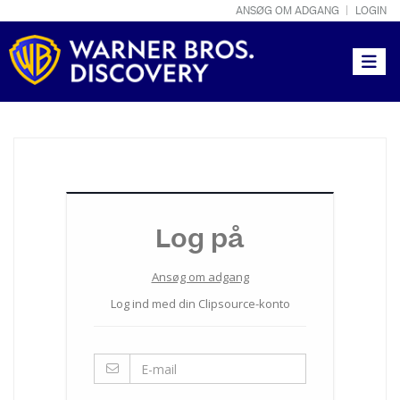
ANSØG OM ADGANG
LOGIN
Toggle
Log på
Ansøg om adgang
Log ind med din Clipsource-konto